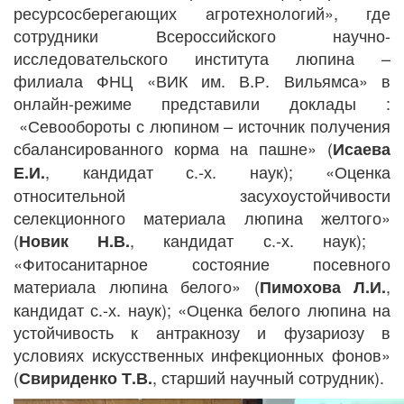
ресурсосберегающих агротехнологий», где
сотрудники Всероссийского научно-
исследовательского института люпина –
филиала ФНЦ «ВИК им. В.Р. Вильямса
»
в
онлайн-режиме представили доклады
:
«
Севообороты с люпином – источник получения
сбалансированного корма на пашне» (
Исаева
,
кандидат с.-х. наук); «
Оценка
Е.И.
относительной засухоустойчивости
селекционного материала люпина желтого»
(
,
кандидат с.-х. наук);
Новик Н.В.
«Фитосанитарное состояние посевного
материала люпина белого» (
,
Пимохова Л.И.
кандидат с.-х. наук); «
Оценка белого люпина на
устойчивость к антракнозу и фузариозу в
условиях искусственных инфекционных фонов»
(
, старший научный сотрудник).
Свириденко Т.В.