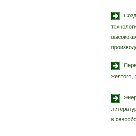
Созд
технолог
высокока
производ
Перв
желтого,
Энер
литерату
в севооб